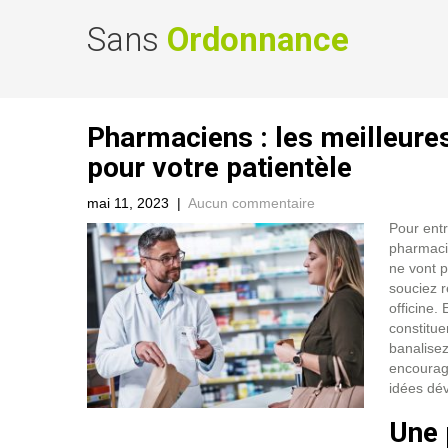
Sans
Ordonnance
Pharmaciens : les meilleures
pour votre patientèle
mai 11, 2023
|
Aucun commentaire
Pour entr
pharmacie
ne vont p
souciez r
officine.
constitue
banalisez
encourage
idées dév
Une 