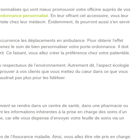
onnalisés qui vont mieux promouvoir votre officine auprès de vos
ordonnance personnalisé
. En leur offrant cet accessoire, vous leur
site chez leur médecin. Évidemment, ils pourront aussi s’en servir
l’occurrence les déplacements en ambulance. Pour obtenir l’effet
 prenez le soin de bien personnaliser votre porte-ordonnance. Il doit
crit. Ce faisant, vous allez créer la préférence chez votre patientèle.
x respectueux de l’environnement. Autrement dit, l’aspect écologie
a prouver à vos clients que vous mettez du cœur dans ce que vous
audrait pas plus pour les fidéliser.
s doivent se rendre dans un centre de santé, dans une pharmacie ou
ient les informations inhérentes à la prise en charge des soins d’un
, car elle vous dispense d’envoyer votre feuille de soins via un
ès de l’Assurance maladie. Ainsi, vous allez être vite pris en charge.