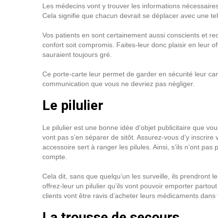
Les médecins vont y trouver les informations nécessaire
Cela signifie que chacun devrait se déplacer avec une tel
Vos patients en sont certainement aussi conscients et rec
confort soit compromis. Faites-leur donc plaisir en leur off
sauraient toujours gré.
Ce porte-carte leur permet de garder en sécurité leur carte
communication que vous ne devriez pas négliger.
Le pilulier
Le pilulier est une bonne idée d’objet publicitaire que vous 
vont pas s’en séparer de sitôt. Assurez-vous d’y inscrire v
accessoire sert à ranger les pilules. Ainsi, s’ils n’ont pa
compte.
Cela dit, sans que quelqu’un les surveille, ils prendront
offrez-leur un pilulier qu’ils vont pouvoir emporter partou
clients vont être ravis d’acheter leurs médicaments dan
La trousse de secours