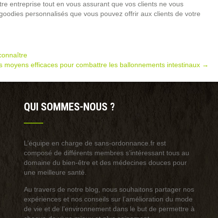
votre entreprise tout en vous assurant que vos clients ne vous
 goodies personnalisés que vous pouvez offrir aux clients de votre
connaître
s moyens efficaces pour combattre les ballonnements intestinaux
→
QUI SOMMES-NOUS ?
L’équipe en charge de sans-ordonnance.fr est
composé de différents membres s’intéressant tous au
domaine du bien-être et des médecines douces pour
une meilleure santé.
Au travers de notre blog, nous souhaitons partager nos
expériences et nos conseils sur l’amélioration du mode
de vie et de l’environnement dans le but de permettre à